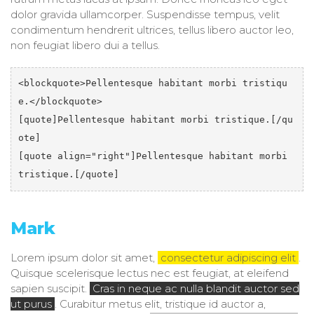
dolor gravida ullamcorper. Suspendisse tempus, velit
condimentum hendrerit ultrices, tellus libero auctor leo,
non feugiat libero dui a tellus.
<blockquote>Pellentesque habitant morbi tristiqu
e.</blockquote>

[quote]Pellentesque habitant morbi tristique.[/qu
ote]

[quote align="right"]Pellentesque habitant morbi 
tristique.[/quote]
Mark
Lorem ipsum dolor sit amet,
consectetur adipiscing elit
.
Quisque scelerisque lectus nec est feugiat, at eleifend
sapien suscipit.
Cras in neque ac nulla blandit auctor sed
ut purus
. Curabitur metus elit, tristique id auctor a,