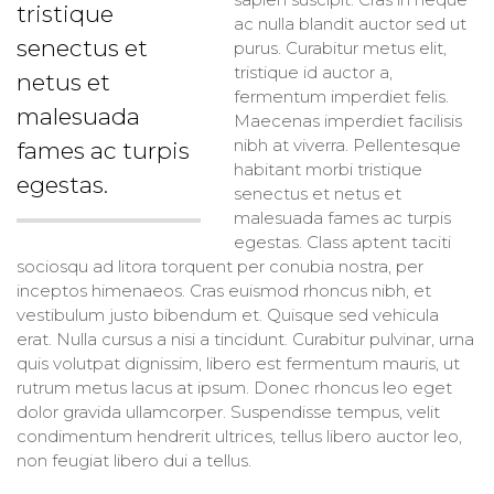
tristique
ac nulla blandit auctor sed ut
senectus et
purus. Curabitur metus elit,
tristique id auctor a,
netus et
fermentum imperdiet felis.
malesuada
Maecenas imperdiet facilisis
nibh at viverra. Pellentesque
fames ac turpis
habitant morbi tristique
egestas.
senectus et netus et
malesuada fames ac turpis
egestas. Class aptent taciti
sociosqu ad litora torquent per conubia nostra, per
inceptos himenaeos. Cras euismod rhoncus nibh, et
vestibulum justo bibendum et. Quisque sed vehicula
erat. Nulla cursus a nisi a tincidunt. Curabitur pulvinar, urna
quis volutpat dignissim, libero est fermentum mauris, ut
rutrum metus lacus at ipsum. Donec rhoncus leo eget
dolor gravida ullamcorper. Suspendisse tempus, velit
condimentum hendrerit ultrices, tellus libero auctor leo,
non feugiat libero dui a tellus.