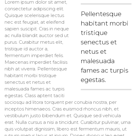
Lorem ipsum dolor sit amet,
consectetur adipiscing elit.
Pellentesque
Quisque scelerisque lectus
nec est feugiat, at eleifend
habitant morbi
sapien suscipit. Cras in neque
tristique
ac nulla blandit auctor sed ut
senectus et
purus. Curabitur metus elit,
tristique id auctor a,
netus et
fermentum imperdiet felis.
malesuada
Maecenas imperdiet facilisis
nibh at viverra. Pellentesque
fames ac turpis
habitant morbi tristique
egestas.
senectus et netus et
malesuada fames ac turpis
egestas. Class aptent taciti
sociosqu ad litora torquent per conubia nostra, per
inceptos himenaeos. Cras euismod rhoncus nibh, et
vestibulum justo bibendum et. Quisque sed vehicula
erat. Nulla cursus a nisi a tincidunt. Curabitur pulvinar, urna
quis volutpat dignissim, libero est fermentum mauris, ut
rutrum metus lacus at ipsum. Donec rhoncus leo eget