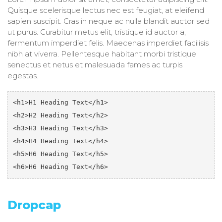
Quisque scelerisque lectus nec est feugiat, at eleifend
sapien suscipit. Cras in neque ac nulla blandit auctor sed
ut purus. Curabitur metus elit, tristique id auctor a,
fermentum imperdiet felis. Maecenas imperdiet facilisis
nibh at viverra. Pellentesque habitant morbi tristique
senectus et netus et malesuada fames ac turpis
egestas.
<h1>H1 Heading Text</h1>

<h2>H2 Heading Text</h2>

<h3>H3 Heading Text</h3>

<h4>H4 Heading Text</h4>

<h5>H6 Heading Text</h5>

<h6>H6 Heading Text</h6>
Dropcap