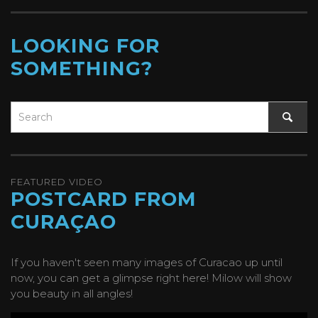
LOOKING FOR
SOMETHING?
FEATURED VIDEO
POSTCARD FROM
CURAÇAO
If you haven't seen many images of Curacao up until
now, you can get a glimpse right here! Milow will show
you beauty in all angles!